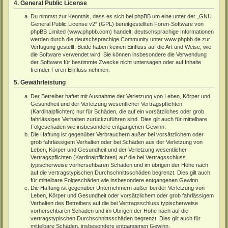
4. General Public License
Du nimmst zur Kenntnis, dass es sich bei phpBB um eine unter der „
GNU
General Public License v2
“ (GPL) bereitgestellten Foren-Software von
phpBB Limited (www.phpbb.com) handelt; deutschsprachige Informationen
werden durch die deutschsprachige Community unter www.phpbb.de zur
Verfügung gestellt. Beide haben keinen Einfluss auf die Art und Weise, wie
die Software verwendet wird. Sie können insbesondere die Verwendung
der Software für bestimmte Zwecke nicht untersagen oder auf Inhalte
fremder Foren Einfluss nehmen.
5. Gewährleistung
Der Betreiber haftet mit Ausnahme der Verletzung von Leben, Körper und
Gesundheit und der Verletzung wesentlicher Vertragspflichten
(Kardinalpflichten) nur für Schäden, die auf ein vorsätzliches oder grob
fahrlässiges Verhalten zurückzuführen sind. Dies gilt auch für mittelbare
Folgeschäden wie insbesondere entgangenen Gewinn.
Die Haftung ist gegenüber Verbrauchern außer bei vorsätzlichem oder
grob fahrlässigem Verhalten oder bei Schäden aus der Verletzung von
Leben, Körper und Gesundheit und der Verletzung wesentlicher
Vertragspflichten (Kardinalpflichten) auf die bei Vertragsschluss
typischerweise vorhersehbaren Schäden und im übrigen der Höhe nach
auf die vertragstypischen Durchschnittsschäden begrenzt. Dies gilt auch
für mittelbare Folgeschäden wie insbesondere entgangenen Gewinn.
Die Haftung ist gegenüber Unternehmern außer bei der Verletzung von
Leben, Körper und Gesundheit oder vorsätzlichem oder grob fahrlässigem
Verhalten des Betreibers auf die bei Vertragsschluss typischerweise
vorhersehbaren Schäden und im Übrigen der Höhe nach auf die
vertragstypischen Durchschnittsschäden begrenzt. Dies gilt auch für
mittelbare Schäden, insbesondere entgangenen Gewinn.