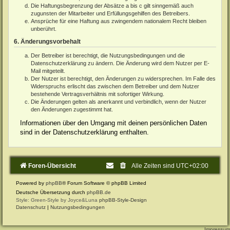
Die Haftungsbegrenzung der Absätze a bis c gilt sinngemäß auch
zugunsten der Mitarbeiter und Erfüllungsgehilfen des Betreibers.
Ansprüche für eine Haftung aus zwingendem nationalem Recht bleiben
unberührt.
6. Änderungsvorbehalt
Der Betreiber ist berechtigt, die Nutzungsbedingungen und die
Datenschutzerklärung zu ändern. Die Änderung wird dem Nutzer per E-
Mail mitgeteilt.
Der Nutzer ist berechtigt, den Änderungen zu widersprechen. Im Falle des
Widerspruchs erlischt das zwischen dem Betreiber und dem Nutzer
bestehende Vertragsverhältnis mit sofortiger Wirkung.
Die Änderungen gelten als anerkannt und verbindlich, wenn der Nutzer
den Änderungen zugestimmt hat.
Informationen über den Umgang mit deinen persönlichen Daten
sind in der Datenschutzerklärung enthalten.
Foren-Übersicht
Alle Zeiten sind
UTC+02:00
Powered by
phpBB
® Forum Software © phpBB Limited
Deutsche Übersetzung durch
phpBB.de
Style: Green-Style by Joyce&Luna
phpBB-Style-Design
Datenschutz
|
Nutzungsbedingungen
Impressum