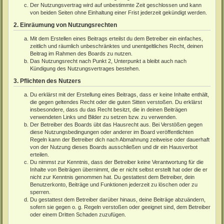
Der Nutzungsvertrag wird auf unbestimmte Zeit geschlossen und kann
von beiden Seiten ohne Einhaltung einer Frist jederzeit gekündigt werden.
2. Einräumung von Nutzungsrechten
Mit dem Erstellen eines Beitrags erteilst du dem Betreiber ein einfaches,
zeitlich und räumlich unbeschränktes und unentgeltliches Recht, deinen
Beitrag im Rahmen des Boards zu nutzen.
Das Nutzungsrecht nach Punkt 2, Unterpunkt a bleibt auch nach
Kündigung des Nutzungsvertrages bestehen.
3. Pflichten des Nutzers
Du erklärst mit der Erstellung eines Beitrags, dass er keine Inhalte enthält,
die gegen geltendes Recht oder die guten Sitten verstoßen. Du erklärst
insbesondere, dass du das Recht besitzt, die in deinen Beiträgen
verwendeten Links und Bilder zu setzen bzw. zu verwenden.
Der Betreiber des Boards übt das Hausrecht aus. Bei Verstößen gegen
diese Nutzungsbedingungen oder anderer im Board veröffentlichten
Regeln kann der Betreiber dich nach Abmahnung zeitweise oder dauerhaft
von der Nutzung dieses Boards ausschließen und dir ein Hausverbot
erteilen.
Du nimmst zur Kenntnis, dass der Betreiber keine Verantwortung für die
Inhalte von Beiträgen übernimmt, die er nicht selbst erstellt hat oder die er
nicht zur Kenntnis genommen hat. Du gestattest dem Betreiber, dein
Benutzerkonto, Beiträge und Funktionen jederzeit zu löschen oder zu
sperren.
Du gestattest dem Betreiber darüber hinaus, deine Beiträge abzuändern,
sofern sie gegen o. g. Regeln verstoßen oder geeignet sind, dem Betreiber
oder einem Dritten Schaden zuzufügen.