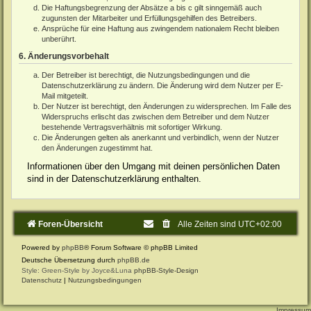
Die Haftungsbegrenzung der Absätze a bis c gilt sinngemäß auch
zugunsten der Mitarbeiter und Erfüllungsgehilfen des Betreibers.
Ansprüche für eine Haftung aus zwingendem nationalem Recht bleiben
unberührt.
6. Änderungsvorbehalt
Der Betreiber ist berechtigt, die Nutzungsbedingungen und die
Datenschutzerklärung zu ändern. Die Änderung wird dem Nutzer per E-
Mail mitgeteilt.
Der Nutzer ist berechtigt, den Änderungen zu widersprechen. Im Falle des
Widerspruchs erlischt das zwischen dem Betreiber und dem Nutzer
bestehende Vertragsverhältnis mit sofortiger Wirkung.
Die Änderungen gelten als anerkannt und verbindlich, wenn der Nutzer
den Änderungen zugestimmt hat.
Informationen über den Umgang mit deinen persönlichen Daten
sind in der Datenschutzerklärung enthalten.
Foren-Übersicht
Alle Zeiten sind
UTC+02:00
Powered by
phpBB
® Forum Software © phpBB Limited
Deutsche Übersetzung durch
phpBB.de
Style: Green-Style by Joyce&Luna
phpBB-Style-Design
Datenschutz
|
Nutzungsbedingungen
Impressum