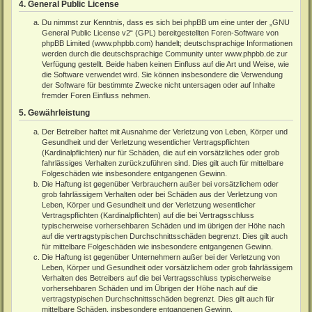
4. General Public License
Du nimmst zur Kenntnis, dass es sich bei phpBB um eine unter der „
GNU
General Public License v2
“ (GPL) bereitgestellten Foren-Software von
phpBB Limited (www.phpbb.com) handelt; deutschsprachige Informationen
werden durch die deutschsprachige Community unter www.phpbb.de zur
Verfügung gestellt. Beide haben keinen Einfluss auf die Art und Weise, wie
die Software verwendet wird. Sie können insbesondere die Verwendung
der Software für bestimmte Zwecke nicht untersagen oder auf Inhalte
fremder Foren Einfluss nehmen.
5. Gewährleistung
Der Betreiber haftet mit Ausnahme der Verletzung von Leben, Körper und
Gesundheit und der Verletzung wesentlicher Vertragspflichten
(Kardinalpflichten) nur für Schäden, die auf ein vorsätzliches oder grob
fahrlässiges Verhalten zurückzuführen sind. Dies gilt auch für mittelbare
Folgeschäden wie insbesondere entgangenen Gewinn.
Die Haftung ist gegenüber Verbrauchern außer bei vorsätzlichem oder
grob fahrlässigem Verhalten oder bei Schäden aus der Verletzung von
Leben, Körper und Gesundheit und der Verletzung wesentlicher
Vertragspflichten (Kardinalpflichten) auf die bei Vertragsschluss
typischerweise vorhersehbaren Schäden und im übrigen der Höhe nach
auf die vertragstypischen Durchschnittsschäden begrenzt. Dies gilt auch
für mittelbare Folgeschäden wie insbesondere entgangenen Gewinn.
Die Haftung ist gegenüber Unternehmern außer bei der Verletzung von
Leben, Körper und Gesundheit oder vorsätzlichem oder grob fahrlässigem
Verhalten des Betreibers auf die bei Vertragsschluss typischerweise
vorhersehbaren Schäden und im Übrigen der Höhe nach auf die
vertragstypischen Durchschnittsschäden begrenzt. Dies gilt auch für
mittelbare Schäden, insbesondere entgangenen Gewinn.