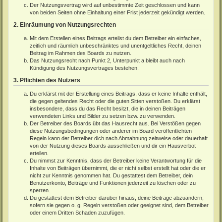
Der Nutzungsvertrag wird auf unbestimmte Zeit geschlossen und kann
von beiden Seiten ohne Einhaltung einer Frist jederzeit gekündigt werden.
2. Einräumung von Nutzungsrechten
Mit dem Erstellen eines Beitrags erteilst du dem Betreiber ein einfaches,
zeitlich und räumlich unbeschränktes und unentgeltliches Recht, deinen
Beitrag im Rahmen des Boards zu nutzen.
Das Nutzungsrecht nach Punkt 2, Unterpunkt a bleibt auch nach
Kündigung des Nutzungsvertrages bestehen.
3. Pflichten des Nutzers
Du erklärst mit der Erstellung eines Beitrags, dass er keine Inhalte enthält,
die gegen geltendes Recht oder die guten Sitten verstoßen. Du erklärst
insbesondere, dass du das Recht besitzt, die in deinen Beiträgen
verwendeten Links und Bilder zu setzen bzw. zu verwenden.
Der Betreiber des Boards übt das Hausrecht aus. Bei Verstößen gegen
diese Nutzungsbedingungen oder anderer im Board veröffentlichten
Regeln kann der Betreiber dich nach Abmahnung zeitweise oder dauerhaft
von der Nutzung dieses Boards ausschließen und dir ein Hausverbot
erteilen.
Du nimmst zur Kenntnis, dass der Betreiber keine Verantwortung für die
Inhalte von Beiträgen übernimmt, die er nicht selbst erstellt hat oder die er
nicht zur Kenntnis genommen hat. Du gestattest dem Betreiber, dein
Benutzerkonto, Beiträge und Funktionen jederzeit zu löschen oder zu
sperren.
Du gestattest dem Betreiber darüber hinaus, deine Beiträge abzuändern,
sofern sie gegen o. g. Regeln verstoßen oder geeignet sind, dem Betreiber
oder einem Dritten Schaden zuzufügen.