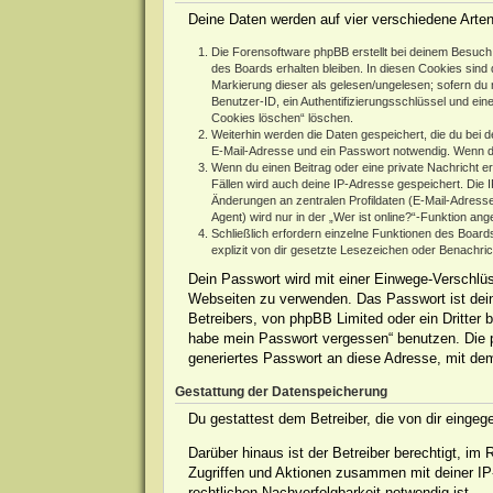
Deine Daten werden auf vier verschiedene Arte
Die Forensoftware phpBB erstellt bei deinem Besuch 
des Boards erhalten bleiben. In diesen Cookies sind d
Markierung dieser als gelesen/ungelesen; sofern du 
Benutzer-ID, ein Authentifizierungsschlüssel und ein
Cookies löschen“ löschen.
Weiterhin werden die Daten gespeichert, die du bei d
E-Mail-Adresse und ein Passwort notwendig. Wenn durc
Wenn du einen Beitrag oder eine private Nachricht er
Fällen wird auch deine IP-Adresse gespeichert. Die 
Änderungen an zentralen Profildaten (E-Mail-Adres
Agent) wird nur in der „Wer ist online?“-Funktion ang
Schließlich erfordern einzelne Funktionen des Boar
explizit von dir gesetzte Lesezeichen oder Benachri
Dein Passwort wird mit einer Einwege-Verschlüss
Webseiten zu verwenden. Das Passwort ist dein
Betreibers, von phpBB Limited oder ein Dritter
habe mein Passwort vergessen“ benutzen. Die 
generiertes Passwort an diese Adresse, mit de
Gestattung der Datenspeicherung
Du gestattest dem Betreiber, die von dir einge
Darüber hinaus ist der Betreiber berechtigt, i
Zugriffen und Aktionen zusammen mit deiner IP
rechtlichen Nachverfolgbarkeit notwendig ist.