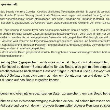
n gesammelt:
des Boards mehrere Cookies. Cookies sind kleine Textdateien, die dein Browser als temporä
ie aktuelle ID deiner Sitzung (damit dir alle Seitenaufrufe zugeordnet werden können), Infor
nicht angemeldet bist) sowie Informationen über deine Teilnahme an Umfragen (sofern du nic
e Session-ID gespeichert. Die Cookies haben standardmäßig eine Gültigkeit von einem Jahr. Al
er Registrierung, in deinem Profil oder deinem persönlichem Bereich angibst. Für die Regist
h den Betreiber weitere Daten als notwendig festgelegt wurden, so ist dies für dich vor der
stellst, so werden die dort eingegebenen Daten ebenfalls gespeichert. Gleiches gilt, wenn du
IP-Adresse wird weiterhin bei folgenden Aktionen gespeichert: Löschen und Ändern von Beit
se, Kontoaktivierung, Benutzer-Passwort) und gescheiterte Anmeldeversuche. Die von deine
ezeigt und nicht dauerhaft gespeichert.
ds, dass weitere Daten gespeichert werden. Dazu gehören dein Abstimmungsverhalten bei Um
chtigungsfunktionen.
elung (Hash) gespeichert, so dass es sicher ist. Jedoch wird dir empfohlen, 
 Schlüssel zu deinem Benutzerkonto für das Board, also geh mit ihm sorgsam
 berechtigterweise nach deinem Passwort fragen. Solltest du dein Passwort ve
phpBB-Software fragt dich dann nach deinem Benutzernamen und deiner E-Ma
m du dann auf das Board zugreifen kannst.
gebenen und oben näher spezifizierten Daten zu speichern, um das Board betr
m Rahmen einer Interessenabwägung zwischen deinen und seinen Interessen sow
-Adresse und der von deinem Browser übermittelter Browser-Kennung zu spei