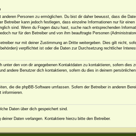
n
anderen Personen zu ermöglichen. Du bist dir daher bewusst, dass die Daten d
Der Betreiber kann jedoch festlegen, dass einzelne Informationen nur für eine
ugänglich sind. Wenn du Fragen dazu hast, suche nach entsprechenden Informat
jedoch nur für den Betreiber und von ihm beauftragte Personen (Administrator
treiber nur mit deiner Zustimmung an Dritte weitergeben. Dies gilt nicht, sof
ehörden) verpflichtet ist oder die Daten zur Durchsetzung rechtlicher Interess
h unter den von dir angegebenen Kontaktdaten zu kontaktieren, sofern dies zu
 und andere Benutzer dich kontaktieren, sofern du dies in deinem persönlichen
eiten, die die phpBB-Software umfassen. Sofern der Betreiber in anderen Ber
t informieren.
welche Daten über dich gespeichert sind.
deiner Daten verlangen. Kontaktiere hierzu bitte den Betreiber.