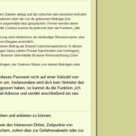
re Dateien ablegt und die zwischen den einzelnen Aufrufen
mationen über die von dir gelesenen Beiträge (zur
ht angemeldet bist) gespeichert. Ferner werden deine
le Cookies kannst du jederzeit über die Funktion „Alle
rierung sind mindestens ein eindeutiger Benutzername, eine
en Eingabe ersichtlich.
 einen Beitrag als Entwurf zwischenspeicherst. In diesen
rägen (dazu zählen Private Nachrichten und Umfragen),
m Browser übermittelte Browser-Kennzeichnung (User
fragen, der Gelesen-Status von deinen Beiträgen oder
dieses Passwort nicht auf einer Vielzahl von
 um. Insbesondere wird dich kein Vertreter des
rgessen haben, so kannst du die Funktion „Ich
il-Adresse und sendet anschließend ein neu
eiben und anbieten zu können.
ie den Interessen Dritter, Zeitpunkte von
chern, sofern dies zur Gefahrenabwehr oder zur