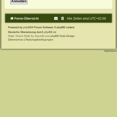
Foren-Übersicht
Alle Zeiten sind
UTC+02:00
Powered by
phpBB
® Forum Software © phpBB Limited
Deutsche Übersetzung durch
phpBB.de
Style: Green-Style by Joyce&Luna
phpBB-Style-Design
Datenschutz
|
Nutzungsbedingungen
Impressum