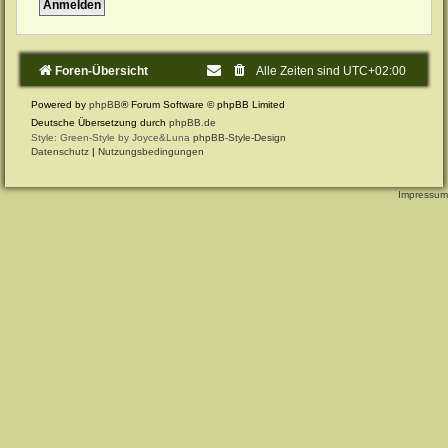
Foren-Übersicht
Alle Zeiten sind
UTC+02:00
Powered by
phpBB
® Forum Software © phpBB Limited
Deutsche Übersetzung durch
phpBB.de
Style: Green-Style by Joyce&Luna
phpBB-Style-Design
Datenschutz
|
Nutzungsbedingungen
Impressum