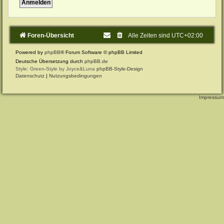
Foren-Übersicht
Alle Zeiten sind
UTC+02:00
Powered by
phpBB
® Forum Software © phpBB Limited
Deutsche Übersetzung durch
phpBB.de
Style: Green-Style by Joyce&Luna
phpBB-Style-Design
Datenschutz
|
Nutzungsbedingungen
Impressum