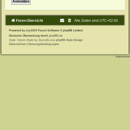
Foren-Übersicht
Alle Zeiten sind
UTC+02:00
Powered by
phpBB
® Forum Software © phpBB Limited
Deutsche Übersetzung durch
phpBB.de
Style: Green-Style by Joyce&Luna
phpBB-Style-Design
Datenschutz
|
Nutzungsbedingungen
Impressum