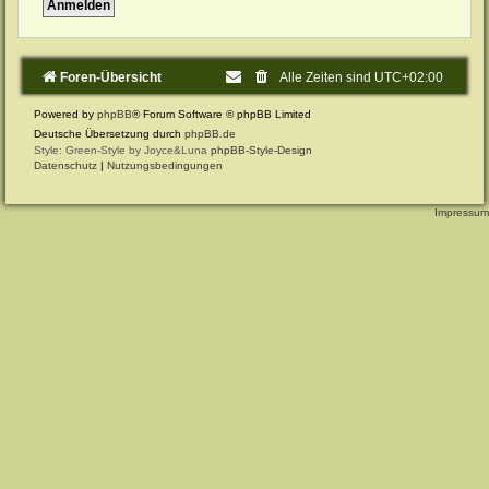
Foren-Übersicht
Alle Zeiten sind
UTC+02:00
Powered by
phpBB
® Forum Software © phpBB Limited
Deutsche Übersetzung durch
phpBB.de
Style: Green-Style by Joyce&Luna
phpBB-Style-Design
Datenschutz
|
Nutzungsbedingungen
Impressum